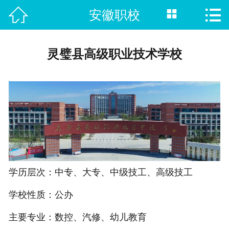



安徽职校
首页

专业选择
灵璧县高级职业技术学校
职业学校
职校资讯
学历提升
职教高考
义务教育
学历层次：中专、大专、中级技工、高级技工
学校性质：公办
在线报名
主要专业：数控、汽修、幼儿教育
赛项信息