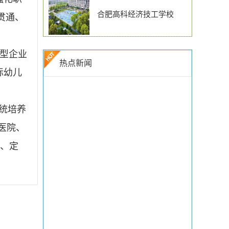
合肥高科经济技工学校
贯通、
中型企业
热点新闻
际幼儿
统培养
医院、
构、定