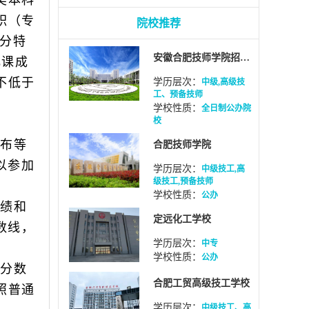
职（专
院校推荐
部分特
安徽合肥技师学院招生网
化课成
不低于
学历层次：
中级,高级技
工、预备技师
学校性质：
全日制公办院
校
布等
合肥技师学院
以参加
学历层次：
中级技工,高
级技工,预备技师
学校性质：
公办
绩和
定远化工学校
数线，
学历层次：
中专
学校性质：
公办
分数
合肥工贸高级技工学校
照普通
学历层次：
中级技工、高