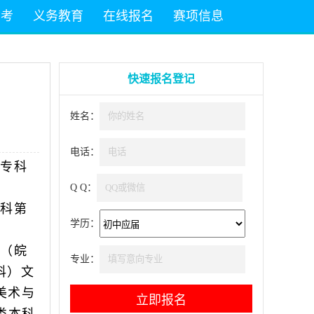
高考
义务教育
在线报名
赛项信息
快速报名登记
姓名：
电话：
专科
Q Q：
科第
学历：
。
（皖
专业：
科）文
美术与
类本科